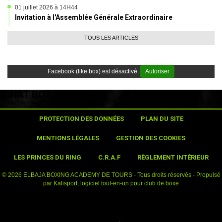
01 juillet 2026 à 14H44
Invitation à l'Assemblée Générale Extraordinaire
TOUS LES ARTICLES
Facebook (like box) est désactivé.
Autoriser
CHAT BOT
PROTECTION DES DONNÉES
PLAN DU SITE
MENTIONS LÉGALES
GESTION DES COOKIES
LES PRINCES DU RING
C.R.A.F
RÈGLEMENT INTÉRIEUR
© 2026 ELBAJA BOXING ACADEMY DE TOURS - Tous droits réservés - Propulsé
par
Kalisport, logiciel tout-en-un pour club de boxe